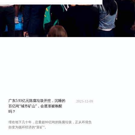
广东5.93亿元陈腐垃圾开挖，沉睡的
2025-12-09
百亿吨“城市矿山”，会逐渐被唤醒
吗？
埋在地下几十年，总量超80亿吨的陈腐垃圾，正从环境负
担变为循环经济的“富矿”。