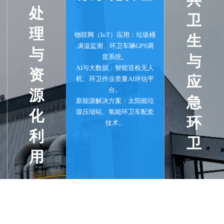
处
卫
理
物联网（IoT）应用：垃圾桶
生
满溢监测、环卫车辆GPS调
与
与
度系统。
AI与大数据：智能巡检无人
资
应
机、环卫作业质量AI评估平
台。
源
急
新能源解决方案：太阳能垃
化
圾压缩站、氢能环卫车配套
环
技术。
利
卫
用