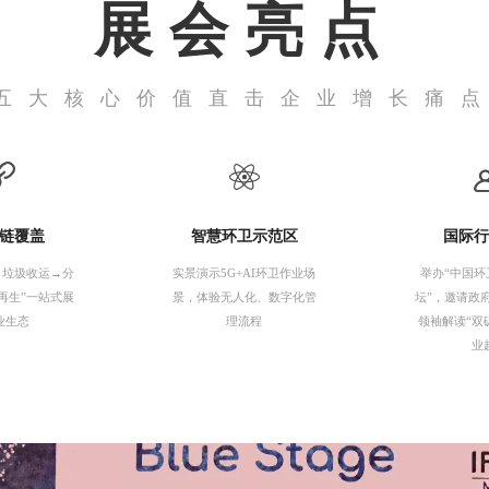
展会亮点
五大核心价值直击企业增长痛
链覆盖
智慧环卫示范区
国际
→垃圾收运→分
实景演示5G+AI环卫作业场
举办“中国
再生”一站式展
景，体验无人化、数字化管
坛”，邀请政
业生态
理流程
领袖解读“双
业