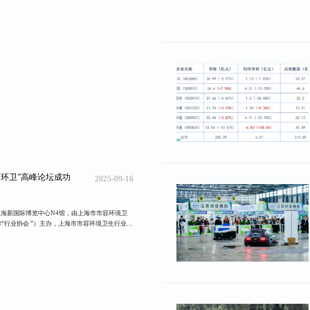
动环卫”高峰论坛成功
2025-09-16
在上海新国际博览中心N4馆，由上海市市容环境卫
“行业协会 ”）主办，上海市市容环境卫生行业协
（以下简称“清洁委”）、上海市市容环境卫生行
员会（以下简称“设备委”）和中贸慕尼黑展览
下简称“中贸慕尼黑”）承办的“智领未来，绿动
召开。上海市市容和绿化管理局科信处副处长陈一