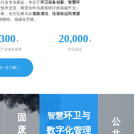
卫行业专业展会，专注于
环卫设备创新、智慧环
业技术交流、商贸合作与政策研讨的高端平台。
专家，全方位展示从
道路清洁、垃圾收运到资源
智能化、低碳化升级。
300
20,000
+
+
全产业链参展商
专业观众
进一步了解
򠈕
环卫与
智慧
固
公
废
数字化管理
共