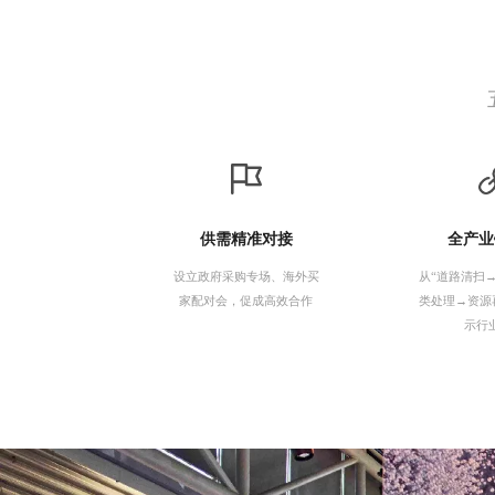
供需精准对接
全产业
设立政府采购专场、海外买
从“道路清扫
家配对会，促成高效合作
类处理→资源
示行